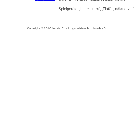
Spielgeräte: „Leuchtturm“, „Floß“, „Indianerzelt“
Copyright © 2010
Verein Erholungsgebiete Ingolstadt e.V.